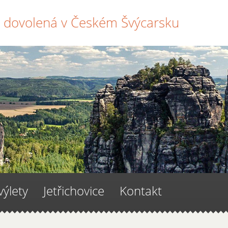
 dovolená v Českém Švýcarsku
výlety
Jetřichovice
Kontakt