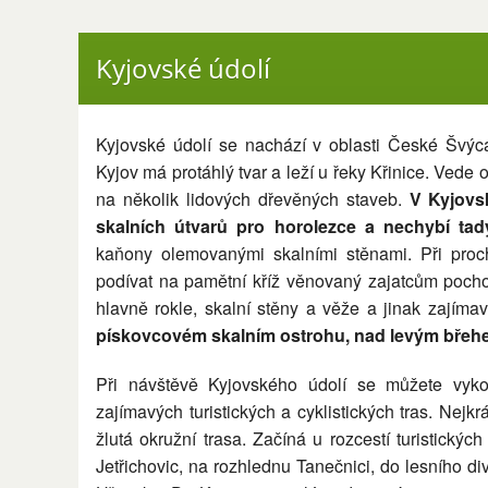
Kyjovské údolí
Kyjovské údolí se nachází v oblasti České Švýc
Kyjov má protáhlý tvar a leží u řeky Křinice. Ved
na několik lidových dřevěných staveb.
V Kyjovs
skalních útvarů pro horolezce a nechybí tad
kaňony olemovanými skalními stěnami. Při pro
podívat na pamětní kříž věnovaný zajatcům pocho
hlavně rokle, skalní stěny a věže a jinak zajíma
pískovcovém skalním ostrohu, nad levým břehe
Při návštěvě Kyjovského údolí se můžete vyko
zajímavých turistických a cyklistických tras. Nejkr
žlutá okružní trasa. Začíná u rozcestí turistický
Jetřichovic, na rozhlednu Tanečnici, do lesního d