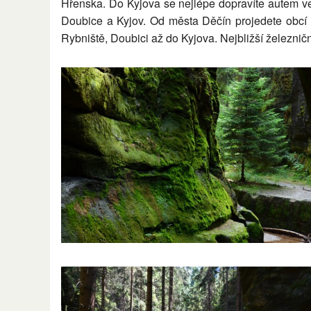
Hřenska. Do Kyjova se nejlépe dopravíte autem ve
Doubice a Kyjov. Od města Děčín projedete obcí
Rybniště, Doubici až do Kyjova. Nejbližší železničn