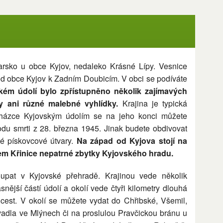
arsko u obce Kyjov, nedaleko Krásné Lípy. Vesnice
e od obce Kyjov k Zadním Doubicím. V obci se podíváte
kém údolí bylo zpřístupněno několik zajímavých
y ani různé malebné vyhlídky.
Krajina je typická
cházce Kyjovským údolím se na jeho konci můžete
du smrti z 28. března 1945. Jinak budete obdivovat
vé pískovcové útvary.
Na západ od Kyjova stojí na
m Křinice nepatrné zbytky Kyjovského hradu.
upat v Kyjovské přehradě. Krajinou vede několik
ásnější částí údolí a okolí vede čtyři kilometry dlouhá
ch cest. V okolí se můžete vydat do Chřibské, Všemil,
ivadla ve Mlýnech či na proslulou Pravčickou bránu u